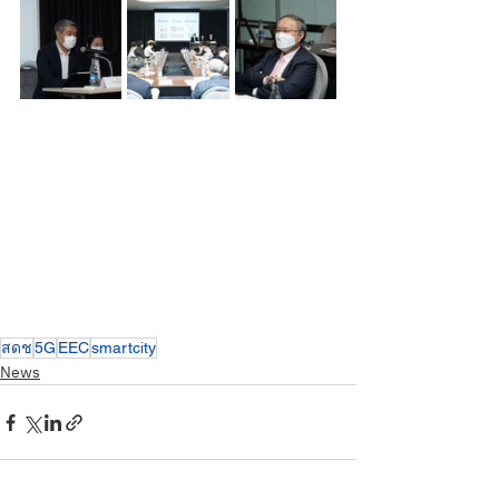
สดช
5G
EEC
smartcity
News