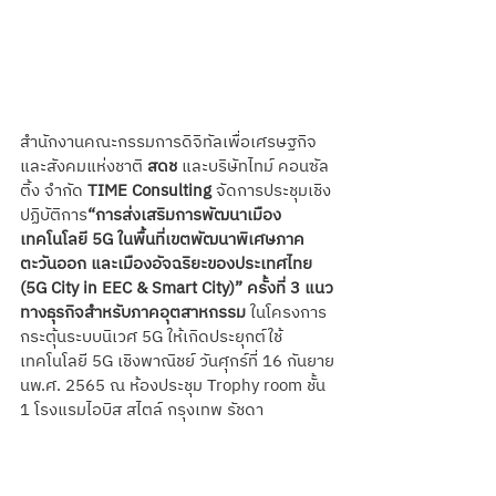
สำนักงานคณะกรรมการดิจิทัลเพื่อเศรษฐกิจ
และสังคมแห่งชาติ
 สดช
 และบริษัทไทม์ คอนซัล
ติ้ง จำกัด 
TIME Consulting 
จัดการประชุมเชิง
ปฏิบัติการ
“การส่งเสริมการพัฒนาเมือง
เทคโนโลยี 5G ในพื้นที่เขตพัฒนาพิเศษภาค
ตะวันออก และเมืองอัจฉริยะของประเทศไทย 
(5G City in EEC & Smart City)” ครั้งที่ 3 แนว
ทางธุรกิจสําหรับภาคอุตสาหกรรม
 ในโครงการ
กระตุ้นระบบนิเวศ 5G ให้เกิดประยุกต์ใช้
เทคโนโลยี 5G เชิงพาณิชย์ วันศุกร์ที่ 16 กันยาย
นพ.ศ. 2565 ณ ห้องประชุม Trophy room ชั้น 
1 โรงแรมไอบิส สไตล์ กรุงเทพ รัชดา