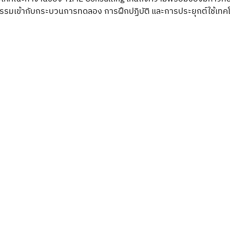
รรมเข้ากับกระบวนการทดลอง การฝึกปฏิบัติ และการประยุกต์ใช้เทคโ