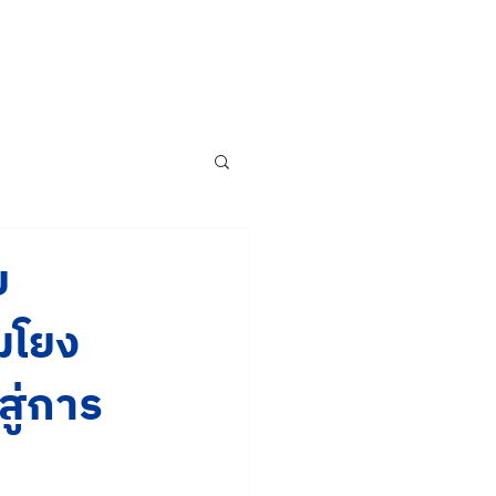
ย
มโยง
สู่การ