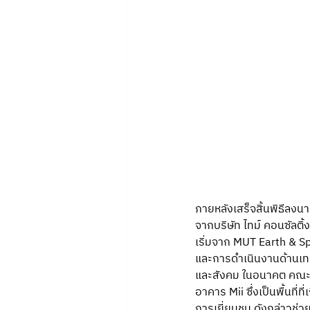
ภายหลังเสร็จสิ้นพิธีล
จากบริษัท ไทม์ คอนซัลติ
เริ่มจาก MUT Earth & S
และการดำเนินงานด้านเทค
และสังคม ในอนาคต คณะทำ
อาคาร Mii ซึ่งเป็นพื้นท
การเยี่ยมชม ดังกล่าวช่