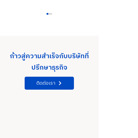
ก้าวสู่ความสำเร็จกับบริษัทที่
การประชุมเชิงปฏิบัติการ
การประชุมเชิงปฏิ
ปรึกษาธุรกิจ
การส่งเสริมการพัฒนาเมือง
การส่งเสริมการพ
เทคโนโลยี 5G City in EEC
เทคโนโลยี 5G Cit
ติดต่อเรา
& Smart City ครั้งที่2
& Smart City ครั้ง