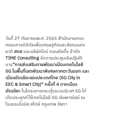
วันที่ 27 กันยายนพ.ศ. 2565 สำนักงานคณะ
กรรมการดิจิทัลเพื่อเศรษฐกิจและสังคมแห่ง
ชาติ
 สดช
 และบริษัทไทม์ คอนซัลติ้ง จำกัด 
TIME Consulting 
จัดการประชุมเชิงปฏิบัติ
การ
“การส่งเสริมการพัฒนาเมืองเทคโนโลยี 
5G ในพื้นที่เขตพัฒนาพิเศษภาคตะวันออก และ
เมืองอัจฉริยะของประเทศไทย (5G City in 
EEC & Smart City)” ครั้งที่ 4 ภาคเมือง
อัจฉริยะ
 ในโครงการกระตุ้นระบบนิเวศ 5G ให้
เกิดประยุกต์ใช้เทคโนโลยี 5G เชิงพาณิชย์ ณ 
โรงแรมไอบิส สไตล์ กรุงเทพ รัชดา