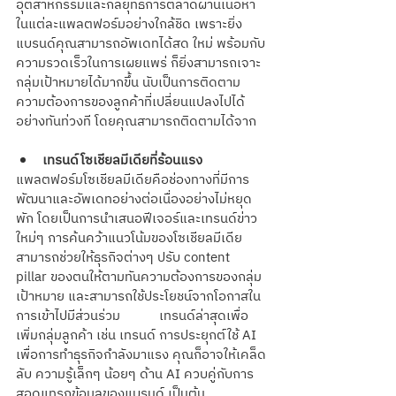
อุตสาหกรรมและกลยุทธ์การตลาดผ่านเนื้อหา
ในแต่ละแพลตฟอร์มอย่างใกล้ชิด เพราะยิ่ง
แบรนด์คุณสามารถอัพเดทได้สด ใหม่ พร้อมกับ
ความรวดเร็วในการเผยแพร่ ก็ยิ่งสามารถเจาะ
กลุ่มเป้าหมายได้มากขึ้น นับเป็นการติดตาม
ความต้องการของลูกค้าที่เปลี่ยนแปลงไปได้
อย่างทันท่วงที โดยคุณสามารถติดตามได้จาก
เทรนด์โซเชียลมีเดียที่ร้อนแรง
แพลตฟอร์มโซเชียลมีเดียคือช่องทางที่มีการ
พัฒนาและอัพเดทอย่างต่อเนื่องอย่างไม่หยุด
พัก โดยเป็นการนำเสนอฟีเจอร์และเทรนด์ข่าว
ใหม่ๆ การค้นคว้าแนวโน้มของโซเชียลมีเดีย
สามารถช่วยให้ธุรกิจต่างๆ ปรับ content 
pillar ของตนให้ตามทันความต้องการของกลุ่ม
เป้าหมาย และสามารถใช้ประโยชน์จากโอกาสใน
การเข้าไปมีส่วนร่วม           เทรนด์ล่าสุดเพื่อ
เพิ่มกลุ่มลูกค้า เช่น เทรนด์ การประยุกต์ใช้ AI 
เพื่อการทำธุรกิจกำลังมาแรง คุณก็อาจให้เคล็ด
ลับ ความรู้เล็กๆ น้อยๆ ด้าน AI ควบคู่กับการ
สอดแทรกข้อมูลของแบรนด์ เป็นต้น