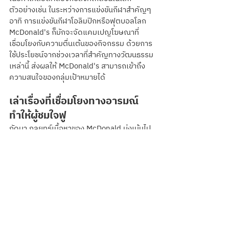
ตัวอย่างเช่น ในระหว่างการแข่งขันกีฬาสำคัญๆ 
อาทิ การแข่งขันกีฬาโอลิมปิกหรือฟุตบอลโลก 
McDonald's ก็มักจะจัดแคมเปญโฆษณาที่
เชื่อมโยงกับความตื่นเต้นของกิจกรรม ด้วยการ
ใช้ประโยชน์จากช่วงเวลาที่สำคัญทางวัฒนธรรม
เหล่านี้ ส่งผลให้ McDonald's สามารถเข้าถึง
ความสนใจของกลุ่มเป้าหมายได้   
เล่าเรื่องที่เชื่อมโยงทางอารมณ์
ทำให้ผู้ชมใจฟู
ถัดมา กลยุทธ์เนื้อหาของ McDonald มุ่งเน้นไป
ที่การเล่าเรื่องและสร้างความเชื่อมโยงทาง
อารมณ์กับผู้ชม บริษัทเข้าใจดีว่าการเล่าเรื่อง
เป็นเครื่องมือที่มีประสิทธิภาพในการดึงดูด
ลูกค้าและสามารถสร้างผลกระทบที่ยั่งยืน โดย
คอนเทนต์ของแมคโดนัลด์มักบอกเล่าเรื่องราว
ที่กระตุ้นอารมณ์ เช่น ความสุข ความคิดถึง หรือ
แรงบันดาลใจ ยกตัวอย่างเช่น McDonald's มี
เรื่องราวอันอบอุ่นใจของพนักงานและลูกค้าที่