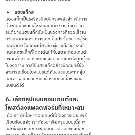
แฮชแท็ก#
แฮชแท็กเป็นเครื่องมืออันทรงพลังสำหรับการ
ค้นพบเนื้อหาบนโซเชียลมีเดีย การค้นคว้าเท
รนด์ผ่านแฮชแท็กนับเป็นช่องทางที่รวดเร็วใน
การอัพเดทสถานการณ์ที่เป็นประโยชน์ต่อผู้ซื้อ
และผู้ขาย ในขณะเดียวกัน ผู้ขายก็สามารถกำ
หนดแฮชแท็กที่โดดเด่นให้กับแต่ละคอนเทนต์ 
เพื่อเพิ่มการมองเห็นของแบรนด์และดึงดูดผู้ชม
ในวงกว้าง การใช้แฮชแท็กอย่างมีกลยุทธ์ยัง
สามารถเชื่อมโยงแบรนด์กับชุมชนเฉพาะกลุ่ม
และการสนทนาที่เกี่ยวข้องกับธีมเนื้อหาของ
แบรนด์ได้
6. เลือกรูปแบบคอนเทนต์และ
โพสต์ลงแพลตฟอร์มที่เหมาะสม
เมื่อเราได้เนื้อหาคอนเทนต์ที่ต้องการเผยแพร่
เรียบร้อยแล้ว เราต้องมาเลือกรูปแบบเนื้อหา
และช่องทางที่เหมาะสมกับการเผยแพร่เนื้อหา