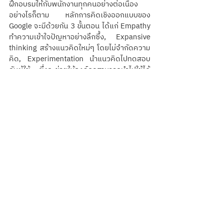
ฝึกอบรมให้กับพนักงานทุกคนอย่างต่อเนื่อง 
อย่างไรก็ตาม หลักการคิดเชิงออกแบบของ 
Google จะมีด้วยกัน 3 ขั้นตอน ได้แก่ Empathy 
ทำความเข้าใจปัญหาอย่างลึกซึ้ง, Expansive 
thinking สร้างแนวคิดใหม่ๆ โดยไม่จำกัดความ
คิด, Experimentation นำแนวคิดไปทดสอบ
กับผู้ใช้ ซึ่งจะช่วยให้องค์กรสามารถนำไปใช้ได้
อย่างรวดเร็วและมีประสิทธิภาพมากขึ้น เช่น 
Google Search, Google Maps และ Google 
Translate เป็นต้น
กระบวนการคิดเชิง
สร้างสรรค์ สำหรับองค์กร
สำคัญแค่ไหน
ในยุคปัจจุบันที่โลกเปลี่ยนแปลงอย่างรวดเร็ว 
องค์กรจำเป็นต้องมีกระบวนการคิดเชิง
สร้างสรรค์เพื่อรับมือกับการเปลี่ยนแปลงและ
ปรับตัวให้อยู่รอดในการแข่งขัน ซึ่งจากตัวอย่าง
ข้างต้นจะเห็นได้ว่าหลายๆ องค์กรที่ได้นำ