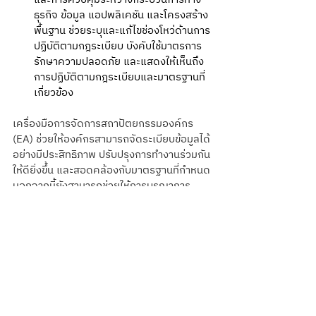
ธุรกิจ ข้อมูล แอปพลิเคชัน และโครงสร้าง
พื้นฐาน ช่วยระบุและแก้ไขช่องโหว่ด้านการ
ปฏิบัติตามกฎระเบียบ บังคับใช้มาตรการ
รักษาความปลอดภัย และแสดงให้เห็นถึง
การปฏิบัติตามกฎระเบียบและมาตรฐานที่
เกี่ยวข้อง
เครื่องมือการจัดการสถาปัตยกรรมองค์กร 
(EA) ช่วยให้องค์กรสามารถจัดระเบียบข้อมูลได้
อย่างมีประสิทธิภาพ ปรับปรุงการทำงานร่วมกัน
ให้ดียิ่งขึ้น และสอดคล้องกับมาตรฐานที่กำหนด 
นอกจากนี้ยังสามารถช่วยให้การบูรณาการ
ระหว่างระบบต่าง ๆ สามารถทำงานร่วมกันได้
อย่างไร้รอยต่อ มีข้อมูลสำหรับการวิเคราะห์และ
การตัดสินใจที่มีประสิทธิภาพมากยิ่งขึ้น ทั้งนี้การ
ดำเนินการจัดทำสถาปัตยกรรมองค์กรจะทำให้
องค์กรมีมุมมองทางกลยุทธ์ที่ชัดเจน เชื่อมโยง
ระหว่างกลยุทธ์ทางธุรกิจกับทรัพยากรทาง
เทคโนโลยี และสร้างพื้นฐานทางเทคโนโลยีที่
มั่นคงและยืดหยุ่น เพื่อให้สามารถตอบสนองต่อ